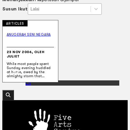
Susun ikut
Susun ikut
Susun ikut
Susun ikut
ARTICLES
Koleksi Kami
Teater
ANUGERAH SENI NEGARA
Tarian
Artikel
Penapisan
23 NOV 2006, OLEH
Sejarah Lisan
JULIET
Mengenai Kami
While most people spent
Hubungi Kami
Sunday evening huddled
BM
at home, awed by the
almighty storm that…
EN
Cari laman web