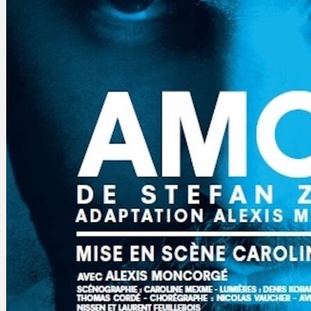
Gelintar
×