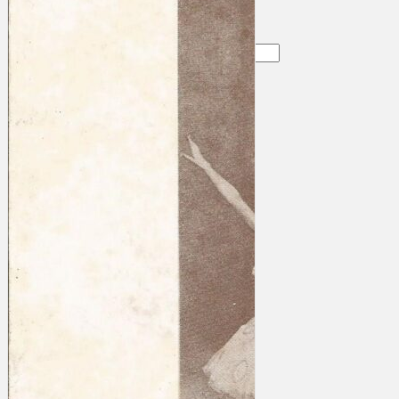
Gelintar
×