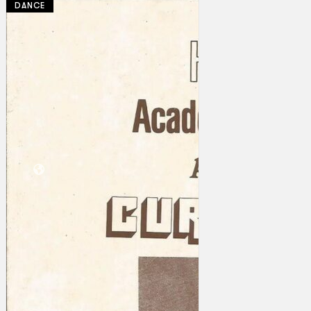
DANCE
Koleksi Kami
Teater
Tarian
Artikel
Penapisan
Sejarah Lisan
Mengenai Kami
Hubungi Kami
BM
EN
Cari laman web