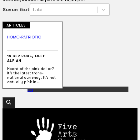
Susun ikut
Susun ikut
Susun ikut
Susun ikut
ARTICLES
Koleksi Kami
Teater
HOMO-PATRIOTIC
Tarian
Artikel
Penapisan
15 SEP 2004, OLEH
Sejarah Lisan
ALFIAN
Mengenai Kami
Heard of the pink dollar?
Hubungi Kami
It’s the latest trans-
BM
national currency. It’s not
actually pink in…
EN
Cari laman web