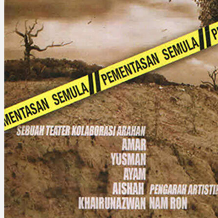
Gelintar
×