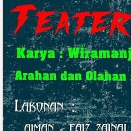
Gelintar
×