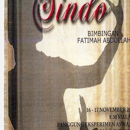
Gelintar
×