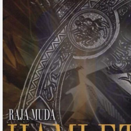
Gelintar
×