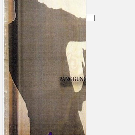
Gelintar
×