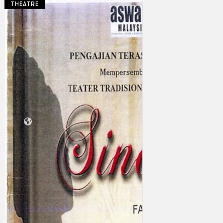
THEATRE
Koleksi Kami
Teater
Tarian
Artikel
Penapisan
Sejarah Lisan
Mengenai Kami
Hubungi Kami
BM
EN
Cari laman web