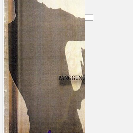
Gelintar
×