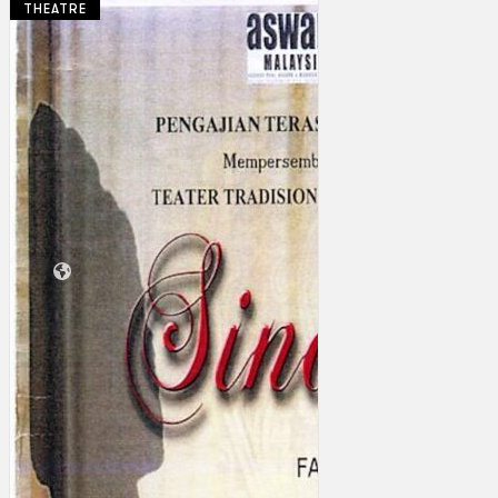
THEATRE
Koleksi Kami
Teater
Tarian
Artikel
Penapisan
Sejarah Lisan
Mengenai Kami
Hubungi Kami
BM
EN
Cari laman web