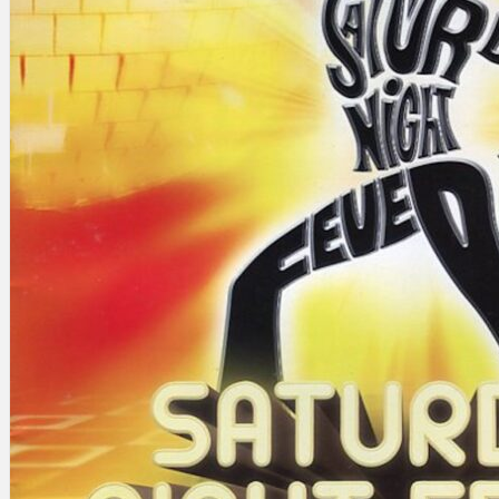
Gelintar
×