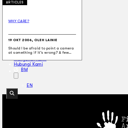
ARTICLES
WHY CARE?
Koleksi Kami
Teater
Tarian
19 OKT 2006, OLEH LAINIE
Artikel
Should I be afraid to point a camera
Penapisan
at something if it’s wrong? A few…
Sejarah Lisan
Mengenai Kami
Hubungi Kami
BM
EN
Cari laman web