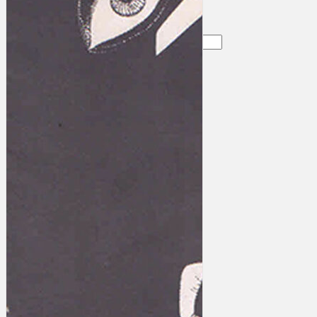
Gelintar
×