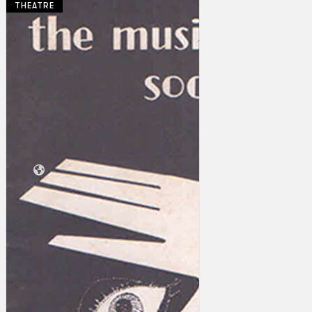
THEATRE
Koleksi Kami
Teater
Tarian
Artikel
Penapisan
Sejarah Lisan
Mengenai Kami
Hubungi Kami
BM
EN
Cari laman web