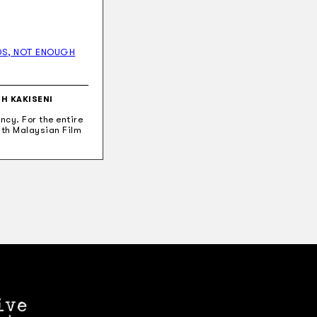
DS, NOT ENOUGH
EH KAKISENI
ncy. For the entire
18th Malaysian Film