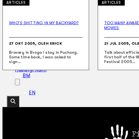
ARTICLES
ARTICLES
WHO’S SHITTING IN MY BACKYARD?
TOO MANY AWAR
MOVIES
Koleksi Kami
Teater
Tarian
27 OKT 2005, OLEH ERICK
21 JUL 2005, OL
Artikel
Bravery in Broga I stay in Puchong.
Talk about efficie
Penapisan
Some time back, I was asked to
first half of the 
Sejarah Lisan
sign…
Festival 2005…
Mengenai Kami
Hubungi Kami
BM
EN
Cari laman web