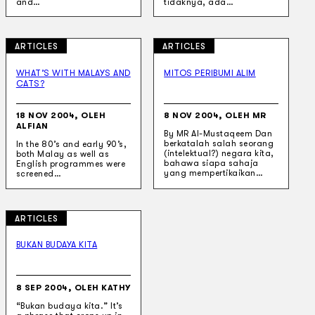
and…
tidaknya, ada…
ARTICLES
ARTICLES
WHAT’S WITH MALAYS AND
MITOS PERIBUMI ALIM
CATS?
18 NOV 2004, OLEH
8 NOV 2004, OLEH MR
ALFIAN
By MR Al-Mustaqeem Dan
berkatalah salah seorang
In the 80’s and early 90’s,
(intelektual?) negara kita,
both Malay as well as
bahawa siapa sahaja
English programmes were
yang mempertikaikan…
screened…
ARTICLES
BUKAN BUDAYA KITA
8 SEP 2004, OLEH KATHY
“Bukan budaya kita.” It’s