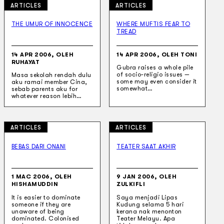
ARTICLES
ARTICLES
THE UMUR OF INNOCENCE
WHERE MUFTIS FEAR TO
TREAD
14 APR 2006, OLEH
14 APR 2006, OLEH TONI
RUHAYAT
Gubra raises a whole pile
of socio-religio issues —
Masa sekolah rendah dulu
some may even consider it
aku ramai member Cina,
somewhat…
sebab parents aku for
whatever reason lebih…
ARTICLES
ARTICLES
BEBAS DARI ONANI
TEATER SAAT AKHIR
1 MAC 2006, OLEH
9 JAN 2006, OLEH
HISHAMUDDIN
ZULKIFLI
It is easier to dominate
Saya menjadi Lipas
someone if they are
Kudung selama 5 hari
unaware of being
kerana nak menonton
dominated. Colonised
Teater Melayu. Apa