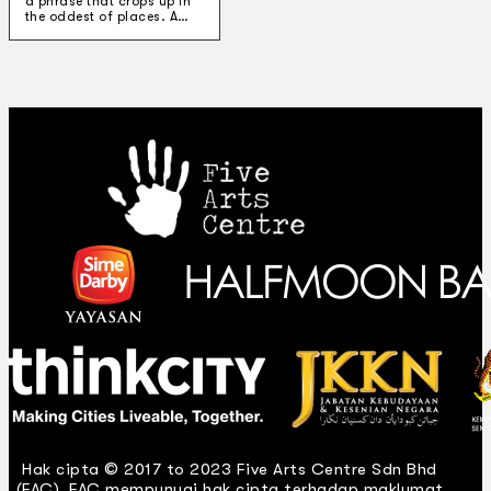
a phrase that crops up in
the oddest of places. A…
Hak cipta © 2017 to 2023 Five Arts Centre Sdn Bhd
(FAC). FAC mempunyai hak cipta terhadap maklumat