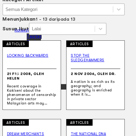
Kategori Artikel
Kategori Artikel
Kategori Artikel
Menunjukkan
1 - 13 daripada 13
Susun ikut
Susun ikut
Susun ikut
Susun ikut
Koleksi Kami
Teater
Tarian
ARTICLES
ARTICLES
Artikel
Penapisan
LOOKING BACKWARDS
STOP THE
Sejarah Lisan
SLEDGEHAMMERS
Mengenai Kami
Hubungi Kami
21 FEB 2008, OLEH
2 NOV 2006, OLEH DR.
BM
HELEN
A nation is as rich as its
geography; and
EN
Recent coverage in
geography is enriched
Kakiseni about the
when it is…
phenomenon of censorship
in private sector
Malaysian arts may…
ARTICLES
ARTICLES
Cari laman web
DREAM MERCHANTS
THE NATIONAL DNA