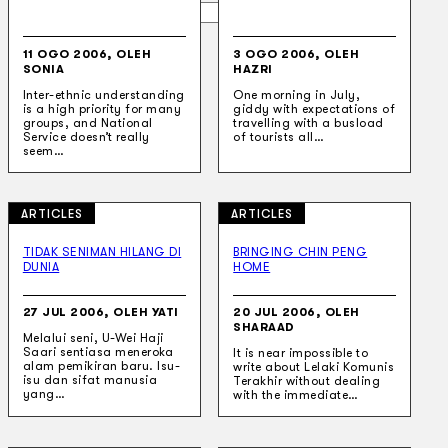
Gelintar
11 OGO 2006, OLEH
3 OGO 2006, OLEH
×
SONIA
HAZRI
Inter-ethnic understanding
One morning in July,
is a high priority for many
giddy with expectations of
groups, and National
travelling with a busload
Service doesn’t really
of tourists all…
seem…
ARTICLES
ARTICLES
TIDAK SENIMAN HILANG DI
BRINGING CHIN PENG
DUNIA
HOME
27 JUL 2006, OLEH YATI
20 JUL 2006, OLEH
SHARAAD
Melalui seni, U-Wei Haji
Saari sentiasa meneroka
It is near impossible to
alam pemikiran baru. Isu-
write about Lelaki Komunis
isu dan sifat manusia
Terakhir without dealing
yang…
with the immediate…