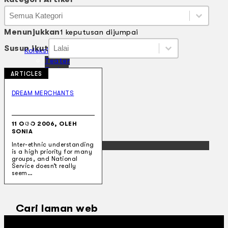
Kategori Artikel
Kategori Artikel
Kategori Artikel
Menunjukkan
1 keputusan dijumpai
Susun ikut
Susun ikut
Susun ikut
Susun ikut
Koleksi Kami
Teater
Tarian
ARTICLES
Artikel
Penapisan
DREAM MERCHANTS
Sejarah Lisan
Mengenai Kami
Hubungi Kami
11 OGO 2006, OLEH
BM
SONIA
EN
Inter-ethnic understanding
is a high priority for many
groups, and National
Service doesn’t really
seem…
Cari laman web