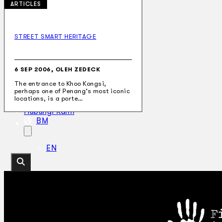
ARTICLES
STREET SMART HERITAGE
Koleksi Kami
Teater
Tarian
6 SEP 2006, OLEH ZEDECK
Artikel
The entrance to Khoo Kongsi,
Penapisan
perhaps one of Penang’s most iconic
Sejarah Lisan
locations, is a porte…
Mengenai Kami
Hubungi Kami
BM
EN
Cari laman web