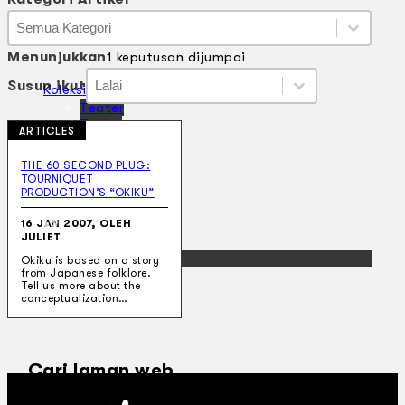
Kategori Artikel
Kategori Artikel
Kategori Artikel
Menunjukkan
1 keputusan dijumpai
Susun ikut
Susun ikut
Susun ikut
Susun ikut
Koleksi Kami
Teater
Tarian
ARTICLES
Artikel
Penapisan
THE 60 SECOND PLUG:
Sejarah Lisan
TOURNIQUET
Mengenai Kami
PRODUCTION’S “OKIKU”
Hubungi Kami
BM
16 JAN 2007, OLEH
JULIET
EN
Okiku is based on a story
from Japanese folklore.
Tell us more about the
conceptualization…
Cari laman web