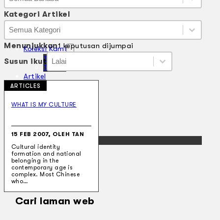
Bahasa
Kategori Artikel
Kategori Artikel
Kategori Artikel
Kategori Artikel
Menunjukkan
1 keputusan dijumpai
Koleksi Kami
Susun ikut
Susun ikut
Teater
Susun ikut
Susun ikut
Tarian
Artikel
Penapisan
ARTICLES
Sejarah Lisan
Mengenai Kami
WHAT IS MY CULTURE
Hubungi Kami
BM
15 FEB 2007, OLEH TAN
EN
Cultural identity
formation and national
belonging in the
contemporary age is
complex. Most Chinese
who…
Cari laman web