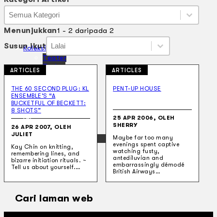
Kategori Artikel
Kategori Artikel
Kategori Artikel
Menunjukkan
1 - 2 daripada 2
Susun ikut
Susun ikut
Susun ikut
Susun ikut
Koleksi Kami
Teater
Tarian
ARTICLES
ARTICLES
Artikel
Penapisan
THE 60 SECOND PLUG: KL
PENT-UP HOUSE
Sejarah Lisan
ENSEMBLE’S “A
Mengenai Kami
BUCKETFUL OF BECKETT:
Hubungi Kami
8 SHOTS”
25 APR 2006, OLEH
BM
SHERRY
26 APR 2007, OLEH
JULIET
EN
Maybe far too many
evenings spent captive
Kay Chin on knitting,
watching fusty,
remembering lines, and
antediluvian and
bizarre initiation rituals. ~
embarrassingly démodé
Tell us about yourself.…
British Airways…
Cari laman web