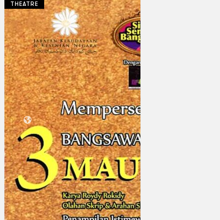
THEATRE
Koleksi Kami
Teater
Tarian
Artikel
Penapisan
Sejarah Lisan
Mengenai Kami
Hubungi Kami
BM
EN
Cari laman web