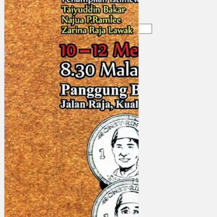
Gelintar
×