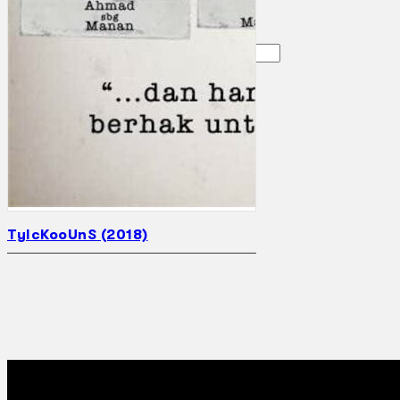
Gelintar
×
TyIcKooUnS (2018)