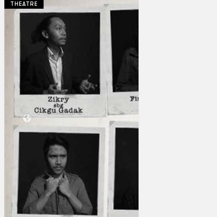
THEATRE
Koleksi Kami
Teater
Tarian
Artikel
Penapisan
Sejarah Lisan
Mengenai Kami
Hubungi Kami
BM
EN
Cari laman web