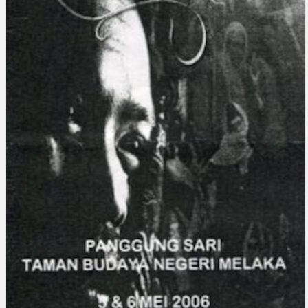
Gelintar
×