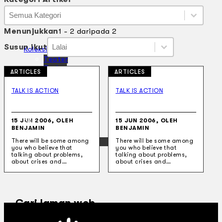
Kategori Artikel
Kategori Artikel
Kategori Artikel
Menunjukkan
1 - 2 daripada 2
Susun ikut
Susun ikut
Susun ikut
Susun ikut
Koleksi Kami
Teater
Tarian
ARTICLES
ARTICLES
Artikel
Penapisan
TALK IS ACTION
TALK IS ACTION
Sejarah Lisan
Mengenai Kami
Hubungi Kami
15 JUN 2006, OLEH
15 JUN 2006, OLEH
BM
BENJAMIN
BENJAMIN
EN
There will be some among
There will be some among
you who believe that
you who believe that
talking about problems,
talking about problems,
about crises and…
about crises and…
Cari laman web