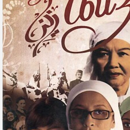
Gelintar
×