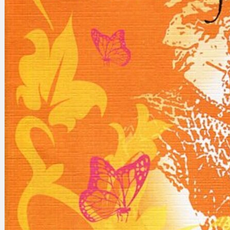
Gelintar
×