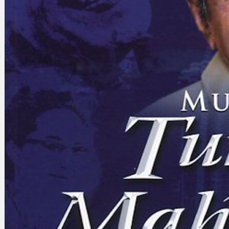
Gelintar
×