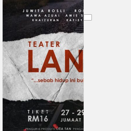
Gelintar
×