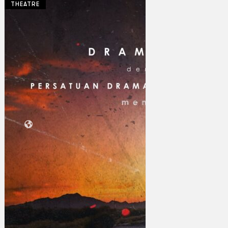
THEATRE
Koleksi Kami
Teater
Tarian
Artikel
Penapisan
Sejarah Lisan
Mengenai Kami
Hubungi Kami
BM
EN
Cari laman web