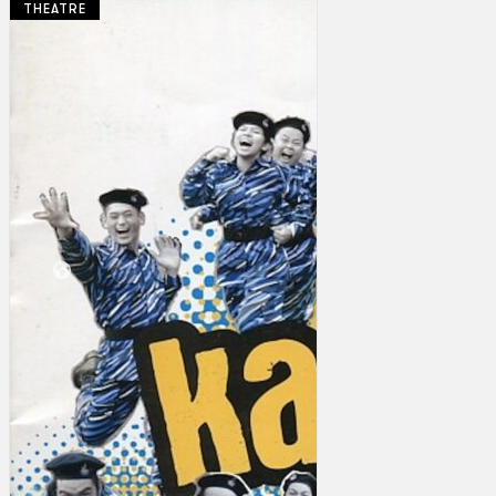
THEATRE
Koleksi Kami
Teater
Tarian
Artikel
Penapisan
Sejarah Lisan
Mengenai Kami
Hubungi Kami
BM
EN
Cari laman web