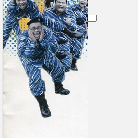
Gelintar
×