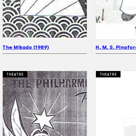
The Mikado (1989)
H. M. S. Pinafor
THEATRE
THEATRE