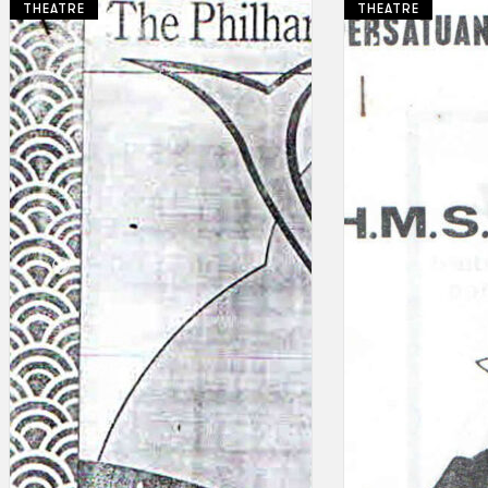
THEATRE
THEATRE
Koleksi Kami
Teater
Tarian
Artikel
Penapisan
Sejarah Lisan
Mengenai Kami
Hubungi Kami
BM
EN
Cari laman web