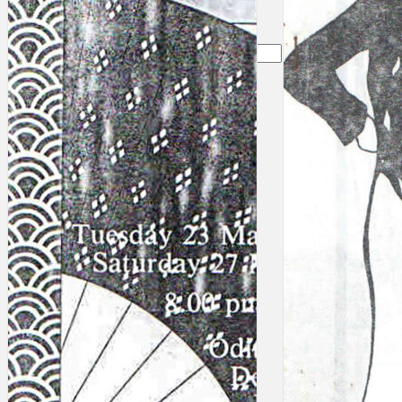
Gelintar
×