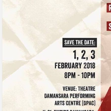
Gelintar
×