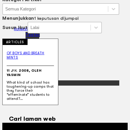
Kategori Artikel
Kategori Artikel
Kategori Artikel
Menunjukkan
1 keputusan dijumpai
Susun ikut
Susun ikut
Susun ikut
Susun ikut
Koleksi Kami
Teater
Tarian
ARTICLES
Artikel
Penapisan
OF BOYS AND BREATH
Sejarah Lisan
MINTS
Mengenai Kami
Hubungi Kami
11 JUL 2008, OLEH
BM
YASMIN
EN
What kind of school has
toughening-up camps that
they force their
“effeminate” students to
attend?…
Cari laman web