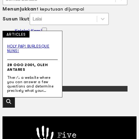
Bahasa
Menunjukkan
1 keputusan dijumpai
Susun ikut
Susun ikut
Susun ikut
Susun ikut
Koleksi Kami
ARTICLES
Teater
Tarian
HOLY PAP! BURLESQUE
Artikel
NUNS!
Penapisan
Sejarah Lisan
Mengenai Kami
28 OGO 2001, OLEH
ANTARES
Hubungi Kami
BM
There’s a website where
you can answer a few
questions and determine
EN
precisely what your…
Cari laman web