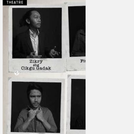
THEATRE
Koleksi Kami
Teater
Tarian
Artikel
Penapisan
Sejarah Lisan
Mengenai Kami
Hubungi Kami
BM
EN
Cari laman web