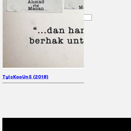
Gelintar
×
TyIcKooUnS (2018)