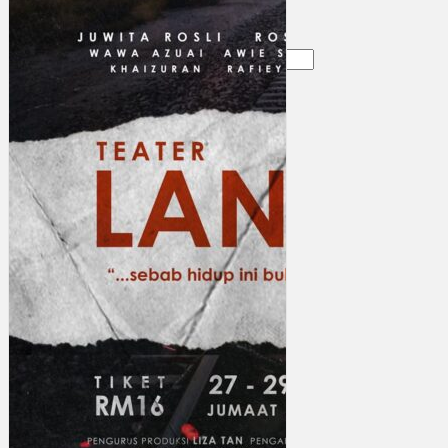
Gelintar
×