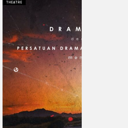
THEATRE
Koleksi Kami
Teater
Tarian
Artikel
Penapisan
Sejarah Lisan
Mengenai Kami
Hubungi Kami
BM
EN
Cari laman web