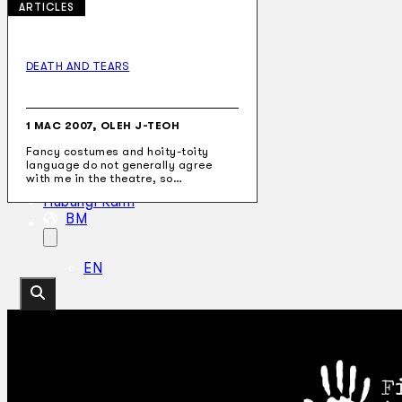
ARTICLES
DEATH AND TEARS
Koleksi Kami
Teater
Tarian
1 MAC 2007, OLEH J-TEOH
Artikel
Fancy costumes and hoity-toity
Penapisan
language do not generally agree
Sejarah Lisan
with me in the theatre, so…
Mengenai Kami
Hubungi Kami
BM
EN
Cari laman web