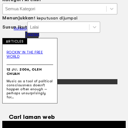
Kategori Artikel
Kategori Artikel
Kategori Artikel
Menunjukkan
1 keputusan dijumpai
Susun ikut
Susun ikut
Susun ikut
Susun ikut
Koleksi Kami
Teater
Tarian
ARTICLES
Artikel
Penapisan
ROCKIN’ IN THE FREE
Sejarah Lisan
WORLD
Mengenai Kami
Hubungi Kami
12 JUL 2006, OLEH
BM
CHUAH
EN
Music as a tool of political
consciousness doesn’t
happen often enough —
perhaps unsurprisingly
for…
Cari laman web