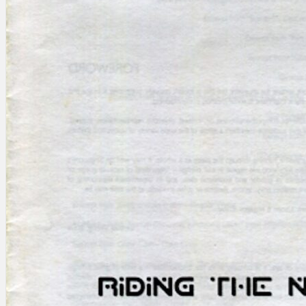
Gelintar
×