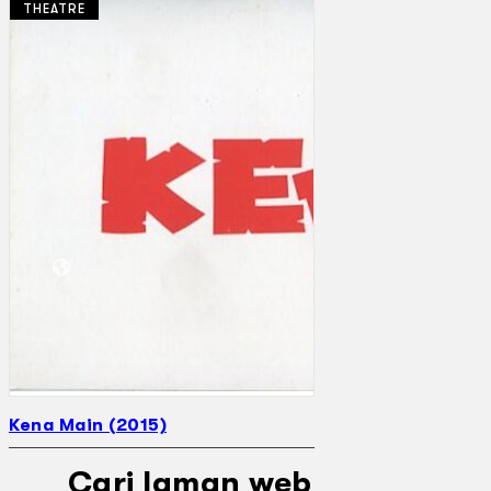
THEATRE
Koleksi Kami
Teater
Tarian
Artikel
Penapisan
Sejarah Lisan
Mengenai Kami
Hubungi Kami
BM
EN
Kena Main (2015)
Cari laman web