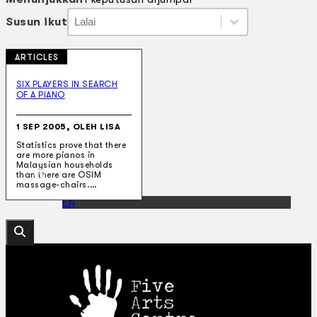
Susun ikut
Susun ikut
Susun ikut
Susun ikut
ARTICLES
Koleksi Kami
Teater
SIX PLAYERS IN SEARCH
OF A PIANO
Tarian
Artikel
Penapisan
1 SEP 2005, OLEH LISA
Sejarah Lisan
Statistics prove that there
Mengenai Kami
are more pianos in
Hubungi Kami
Malaysian households
BM
than there are OSIM
massage-chairs.…
EN
Cari laman web