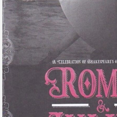
Gelintar
×