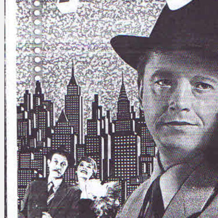
Gelintar
×