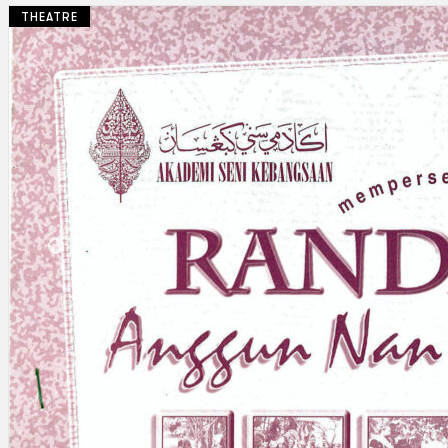
THEATRE
Koleksi Kami
Teater
Tarian
Artikel
Penapisan
Sejarah Lisan
Mengenai Kami
Hubungi Kami
BM
EN
Cari laman web