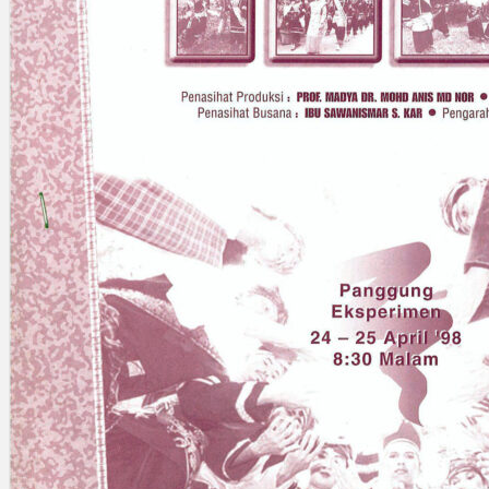
Gelintar
×