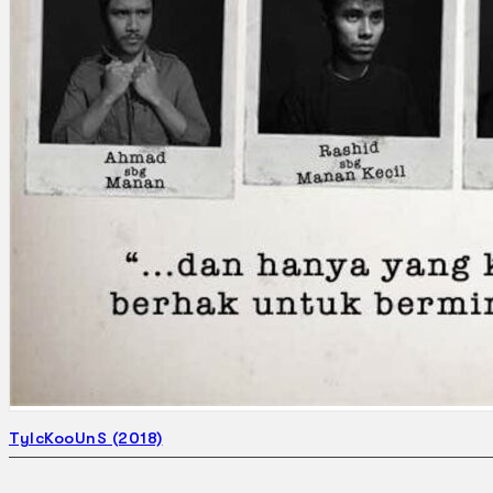
Gelintar
×
TyIcKooUnS (2018)