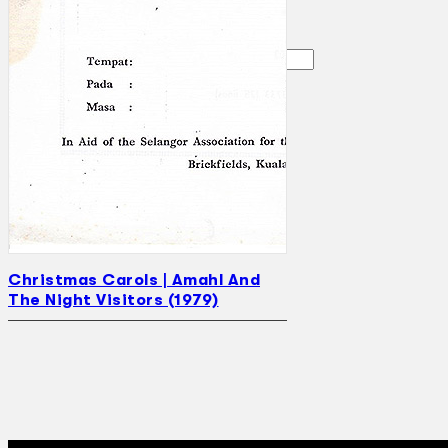
Gelintar
×
Christmas Carols | Amahl And
The Night Visitors (1979)