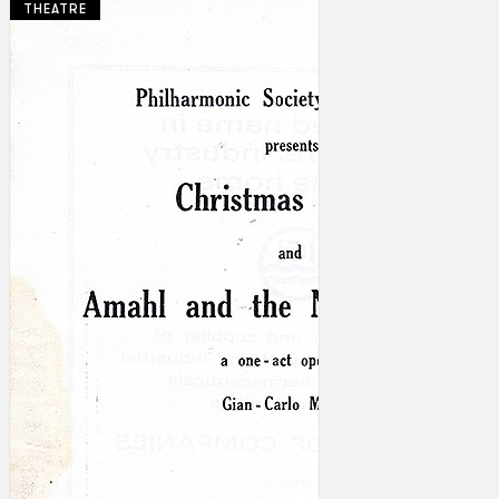
THEATRE
Koleksi Kami
Teater
Tarian
Artikel
Penapisan
Sejarah Lisan
Mengenai Kami
Hubungi Kami
BM
EN
Cari laman web