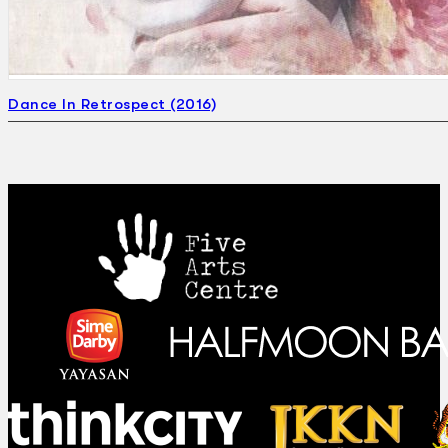
Gelintar
×
Dance In Retrospect (2016)