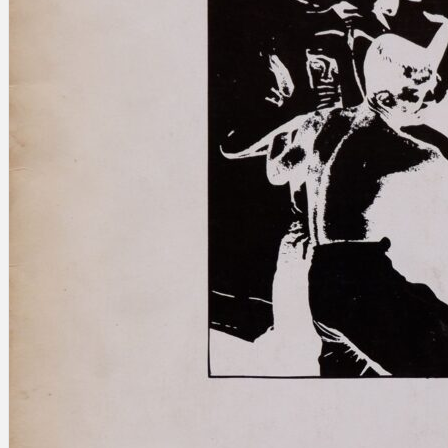
Gelintar
×