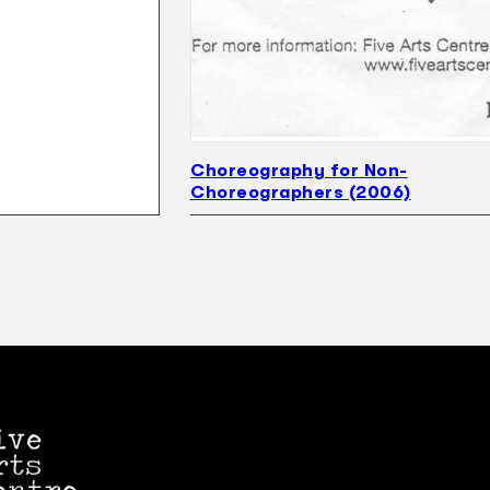
Choreography for Non-
Choreographers (2006)