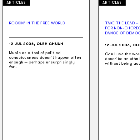
ARTICLES
ARTICLES
ROCKIN’ IN THE FREE WORLD
TAKE THE LEAD 
FOR NON-CHORE
Koleksi Kami
DANCE OF DEMO
Teater
Tarian
12 JUL 2006, OLEH CHUAH
12 JUL 2006, OL
Artikel
Music as a tool of political
Penapisan
Can I use the wor
consciousness doesn’t happen often
describe an ethn
Sejarah Lisan
enough — perhaps unsurprisingly
without being ac
Mengenai Kami
for…
Hubungi Kami
BM
EN
Cari laman web