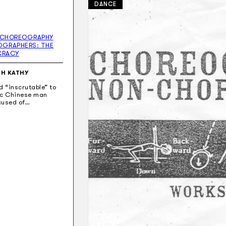
DANCE
– CHOREOGRAPHY
OGRAPHERS: THE
CRACY
EH KATHY
d “inscrutable” to
ic Chinese man
cused of…