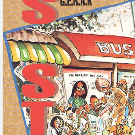
Gelintar
×