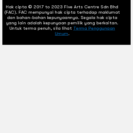
Hak cipta © 2017 to 2023 Five Arts Centre Sdn Bhd
(FAC). FAC mempunyai hak cipta terhadap maklumat
dan bahan-bahan kepunyaannya. Segala hak cipta
yang lain adalah kepunyaan pemilik yang berkaitan.
Untuk terma penuh, sila lihat
Terma Penggunaan
Umum
.